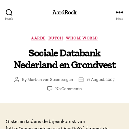
AardRock
Search
Menu
Categories
AARDE
DUTCH
WHOLE WORLD
Sociale Databank
Nederland en Grondvest
By
Martien van Steenbergen
17 August 2007
Post
Post
author
date
on
No Comments
Sociale
Databank
Nederland
en
Grondvest
Gisteren tijdens de bijeenkomst van
[http://www.ecoduso.org/ EcoDuSo] danwel de