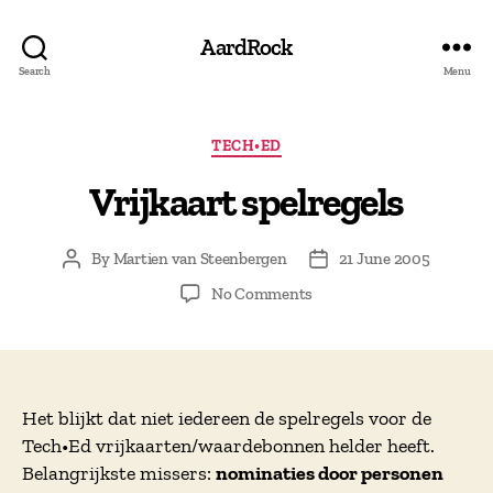
AardRock
Search
Menu
Categories
TECH•ED
Vrijkaart spelregels
By
Martien van Steenbergen
21 June 2005
Post
Post
author
date
on
No Comments
Vrijkaart
spelregels
Het blijkt dat niet iedereen de spelregels voor de
Tech•Ed vrijkaarten/waardebonnen helder heeft.
Belangrijkste missers:
nominaties door personen