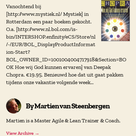
Vanochtend bij
[http://www.mystiek.nl/ Mystiek] in
Rotterdam een paar boeken gekocht.
O.a. [http://www.nl.bol.com/is-
bin/INTERSHOP.enfinity/eCS/Store/nl
/-/EUR/BOL_DisplayProductInformat
ion-Start?
BOL_OWNER_ID=1001004004717918&Section=BO
OK Hoe wij God kunnen ervaren] van Deepak
Chopra. €19.95. Benieuwd hoe dat uit gaat pakken
tijdens onze vakantie volgende week…
By Martien van Steenbergen
Martien is a Master Agile & Lean Trainer & Coach.
View Archive
→