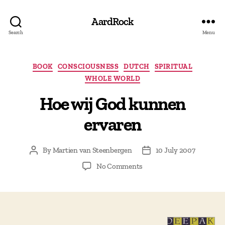
AardRock
Search
Menu
Categories
BOOK
CONSCIOUSNESS
DUTCH
SPIRITUAL
WHOLE WORLD
Hoe wij God kunnen
ervaren
By
Martien van Steenbergen
10 July 2007
Post
Post
author
date
on
No Comments
Hoe
wij
God
kunnen
ervaren